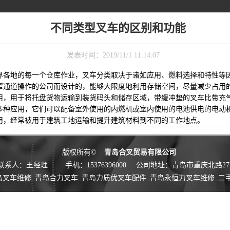
不同类型叉车的区别和功能
发表时间：2019/11/1 11:14:07
各地的每一个仓库作业，叉车分类取决于诸如应用、燃料选择和特性等因
通道操作的公司而设计的，能够大限度地利用存储空间，尽量减少占用
，用于将托盘货物运输到装货码头和储存区域，带缓冲垫的叉车比带充
种应用，它们可以配备室外使用的内燃机或室内使用的电池供电的电动
，经常被用于建筑工地运输和提升建筑材料到不同的工作地点。
版权所有©
青岛合叉贸易有限公司
联系人：王经理
手机：15376396000
公司地址：青岛市重庆北路27
岛叉车维修_青岛合力叉车_青岛力质优叉车配件_青岛永恒力叉车维修_二